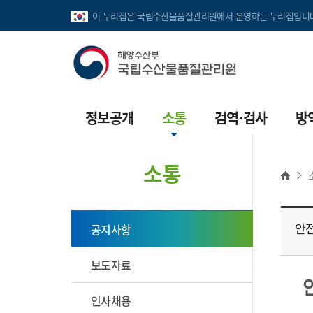
이 누리집은 국립수산물품질관리원에서 운영하는 누리집입니다
정보공개
소통
검역·검사
방
정보공개안내
공지사항
수출입검역
수
소통
정보공개목록
보도자료
파견검역
수
사전공표목록
인사채용
휴대품검역
수
안
공지사항
공공데이터개방
입찰공고
병원체 수입허가
수
보도자료
수산용의약품 온라인
민원안내
해외수산생물생산시
불법판매신고
인사채용
국민신문고
수출수산물 검사