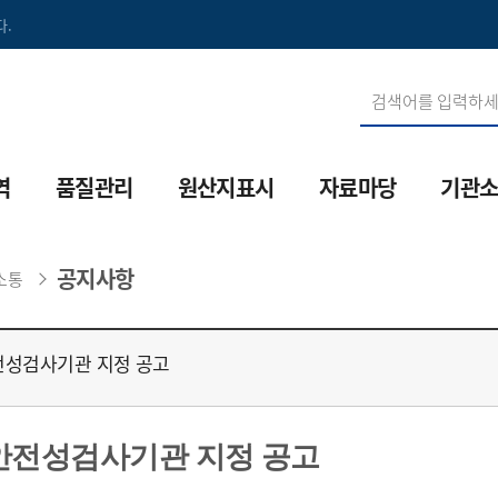
.
역
품질관리
원산지표시
자료마당
기관
산생물방역
수산물검정
원산지표시제
법령정보
기관연
공지사항
소통
산방역 통합정보시스템
수산물인증
음식점 원산지표시
검역·검사
원장인
산용의약품
안전성조사
단속절차/벌칙
수출위생정보
역대원
전성검사기관 지정 공고
산용의약품 관리시스템
수산물 안전성검사 기관
부정유통신고
품질관리
조직도
설
소금품질검사
원산지FAQ
안전정보
오시는
안전성검사기관 지정 공고
수산물이력제
원산지 교육
방역정보
MI소개