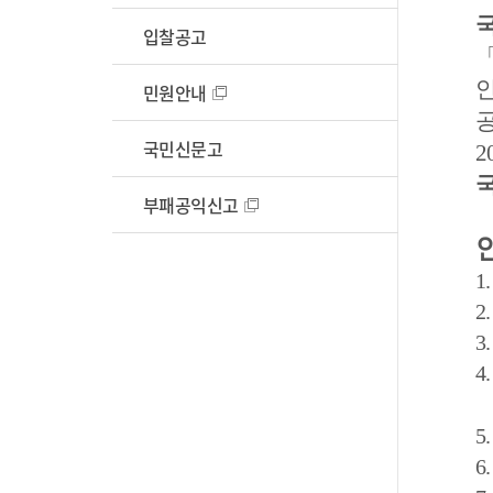
비공개대상정보 세부기준
부패공익신고
생산가공시설
입찰공고
국제어업
민원안내
시험분석실
국민신문고
2
검역시행장 교육
부패공익신고
1
2
3
4
5
6