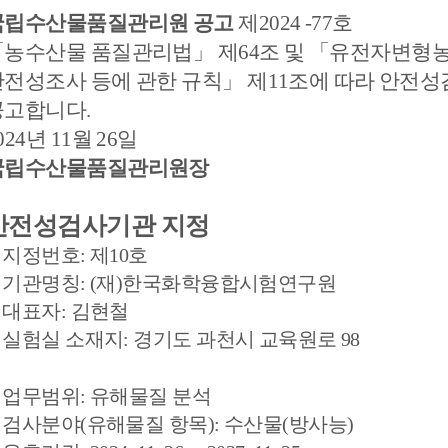
국립수산물품질관리원 공고
제
2024 -77
호
수산물품질관리사
대국민 수행 서약 캠페인
국제어업지원
GI소개
「
농수산물 품질관리법
」
제
64
조 및
「
유전자변형농
수입수산물유통이력
간행물
홍보관
안전성조사 등에 관한 규칙
」
제
11
조에 따라 안전성
양식장 HACCP
부산지
공고합니다
.
024
년
11
월
26
일
친환경/HACCP 온라인교육
국립수산물품질관리원장
안전성검사기관 지정
.
지정번호
:
제
10
호
.
기관명칭
: (
재
)
한국화학융합시험연구원
.
대표자
:
김현철
.
실험실 소재지
:
경기도 과천시 교육원로
98
.
업무범위
:
유해물질 분석
.
검사분야
(
유해물질 항목
):
수산물
(
방사능
)