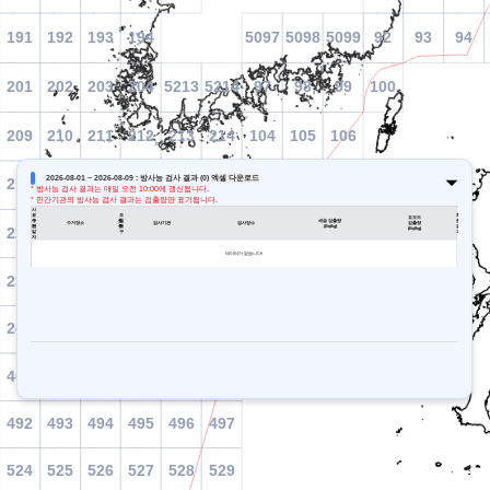
2026-08-01 ~ 2026-08-09 : 방사능 검사 결과 (0)
엑셀 다운로드
* 방사능 검사 결과는 매일 오전 10:00에 갱신됩니다.
* 민간기관의 방사능 검사 결과는 검출량만 표기됩니다.
시
료
조
최
요오드
수
구
품
업
세슘 검출량
종
수거장소
검사기관
검사장소
검출량
거
분
종
해
(Bq/kg)
결
(Bq/kg)
일
구
과
자
데이터가 없습니다!