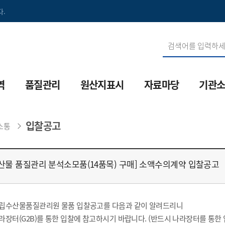
.
역
품질관리
원산지표시
자료마당
기관
산생물방역
수산물검정
원산지표시제
법령정보
기관연
입찰공고
소통
산방역 통합정보시스템
수산물인증
음식점 원산지표시
검역·검사
원장인
산용의약품
안전성조사
단속절차/벌칙
수출위생정보
역대원
산물 품질관리 분석소모품(14품목) 구매] 소액수의계약 입찰공고
산용의약품 관리시스템
수산물 안전성검사 기관
부정유통신고
품질관리
조직도
설
소금품질검사
원산지FAQ
안전정보
오시는
립수산물품질관리원 물품 입찰공고를 다음과 같이 알려드리니
수산물이력제
원산지 교육
방역정보
MI소개
라장터(G2B)를 통한 입찰에 참고하시기 바랍니다. (반드시 나라장터를 통한