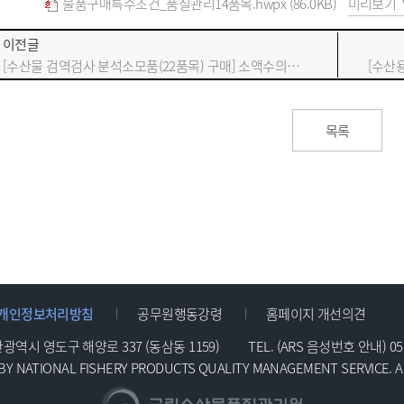
물품구매특수조건_품질관리14품목.hwpx (86.0KB)
미리보기
이전글
[수산물 검역검사 분석소모품(22품목) 구매] 소액수의계약 입찰공고
목록
개인정보처리방침
공무원행동강령
홈페이지 개선의견
부산광역시 영도구 해양로 337 (동삼동 1159)
TEL. (ARS 음성번호 안내)
05
 BY NATIONAL FISHERY PRODUCTS QUALITY MANAGEMENT SERVICE. A