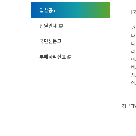
비공개대상정보 세부기준
부패공익신고
생산가공시설
입찰공고
[
국제어업
민원안내
가
시험분석실
나
국민신문고
다
검역시행장 교육
라
부패공익신고
마
바
사.
아
첨부파