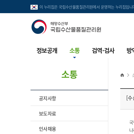
이 누리집은 국립수산물품질관리원에서 운영하는 누리집입니다
정보공개
소통
검역·검사
방
정보공개안내
공지사항
수출입검역
수
소통
정보공개목록
보도자료
파견검역
수
사전공표목록
인사채용
휴대품검역
수
[수
공지사항
공공데이터개방
입찰공고
병원체 수입허가
수
보도자료
수산용의약품 온라인
민원안내
해외수산생물생산시
국
불법판매신고
인사채용
국민신문고
수출수산물 검사
나