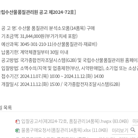
수산물품질관리사
대국민 수행 서약 캠페인
국제어업지원
GI소개
국립수산물품질관리원 공고 제2024-72호]
수입수산물유통이력
간행물
홍보관
. 공 고 명: 수산물 품질관리 분석소모품(14품목) 구매
양식장 HACCP
부산지
. 기초금액: 31,844,000원(부가가치세 포함)
. 예산과목: 3045-301-210-11(수산물품질관리-재료비)
친환경/HACCP 온라인교육
. 납품기한: 계약체결일부터 30일 이내
. 공고방법: 국가종합전자조달시스템(G2B) 및 국립수산물품질관리원 홈페이
. 입찰방법: 소액수의/지역 및 업종제한(부산, 시약판매업), 소기업 또는 소
 접수기간: 2024.11.07.(목) 10:00 ~ 2024.11.12.(화) 14:00
. 개찰일시: 2024.11.12.(화) 15:00 / 국가종합전자조달시스템(G2B)
일 목록
입찰공고서(제2024-72호, 품질관리14품목).hwpx (83.0KB)
미
물품구매요청서(품질관리14품목).xlsx (11.0KB)
미리보기